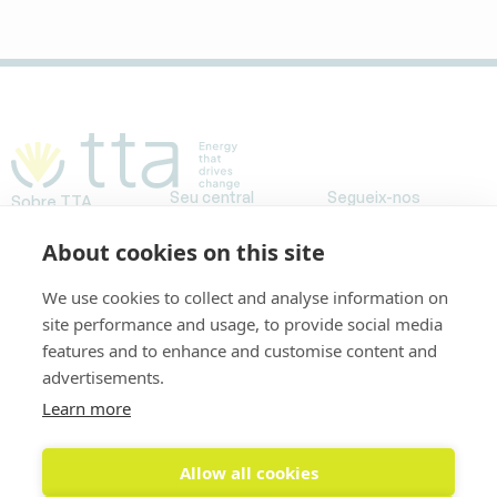
Seu central
Segueix-nos
Sobre TTA
Avda. Meridiana,
Projectes
153, planta baja
About cookies on this site
Les nostres històries
Treballa a TTA
08026 Barcelona,
FAQs
We use cookies to collect and analyse information on
España
site performance and usage, to provide social media
Tel. +34 93 446
features and to enhance and customise content and
3234
advertisements.
info@ttaenergy.com
Learn more
Allow all cookies